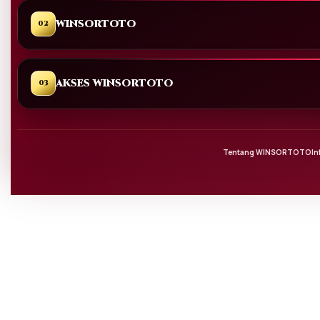
WINSORTOTO
02
WINSORTOTO
AKSES WINSORTOTO
03
Situs Toto
Toto Slot
Login WINSORTOTO
Slot Gacor
Daftar WINSORTOTO
Tentang WINSORTOTO
In
Slot Gacor Hari Ini
Link Alternatif
Toto Togel
Informasi WINSORTOTO
Toto
Panduan Akses
RTP Live
Pusat Bantuan