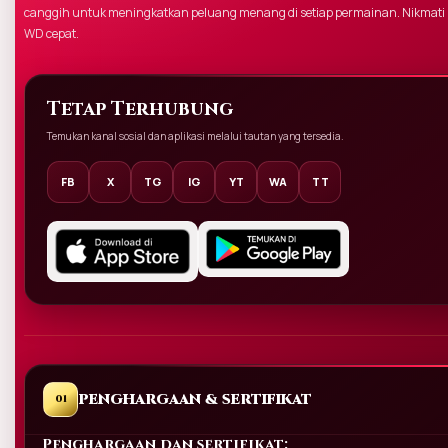
canggih untuk meningkatkan peluang menang di setiap permainan. Nikmat
WD cepat.
Tetap Terhubung
Temukan kanal sosial dan aplikasi melalui tautan yang tersedia.
FB
X
TG
IG
YT
WA
TT
PENGHARGAAN & SERTIFIKAT
01
Penghargaan dan sertifikat: