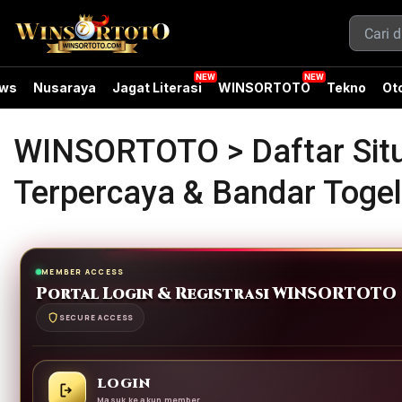
ws
Nusaraya
Jagat Literasi
WINSORTOTO
Tekno
Ot
WINSORTOTO > Daftar Situs
Terpercaya & Bandar Toge
MEMBER ACCESS
Portal Login & Registrasi WINSORTOTO
SECURE ACCESS
LOGIN
Masuk ke akun member