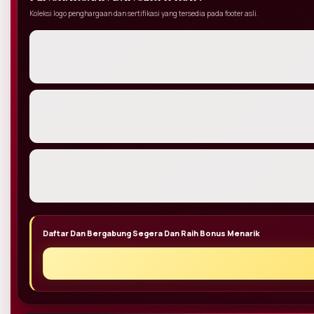
Koleksi logo penghargaan dan sertifikasi yang tersedia pada footer asli.
Daftar Dan Bergabung Segera Dan Raih Bonus Menarik