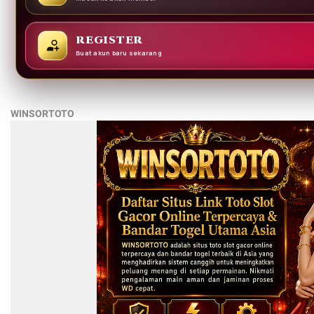
REGISTER
Buat akun baru sekarang
WINSORTOTO