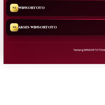
WINSORTOTO
02
WINSORTOTO
AKSES WINSORTOTO
03
Situs Toto
Toto Slot
Login WINSORTOTO
Slot Gacor
Daftar WINSORTOTO
Tentang WINSORTOTO
In
Slot Gacor Hari Ini
Link Alternatif
Toto Togel
Informasi WINSORTOTO
Toto
Panduan Akses
RTP Live
Pusat Bantuan