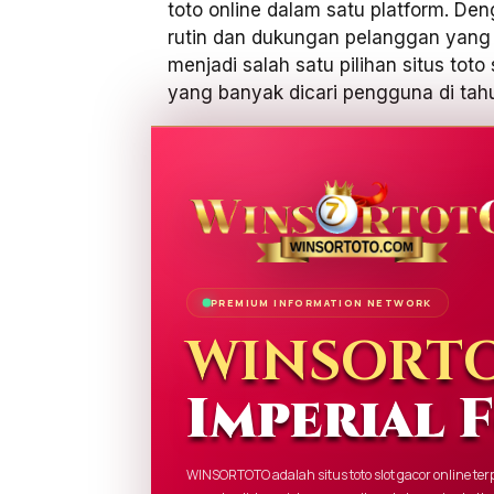
toto online dalam satu platform. D
rutin dan dukungan pelanggan yang
menjadi salah satu pilihan situs toto
yang banyak dicari pengguna di tah
PREMIUM INFORMATION NETWORK
WINSORT
Imperial 
WINSORTOTO adalah situs toto slot gacor online ter