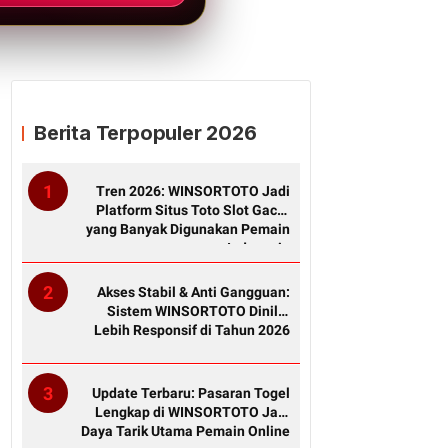
Berita Terpopuler 2026
1
Tren 2026: WINSORTOTO Jadi
Platform Situs Toto Slot Gacor
yang Banyak Digunakan Pemain
Indonesia
2
Akses Stabil & Anti Gangguan:
Sistem WINSORTOTO Dinilai
Lebih Responsif di Tahun 2026
3
Update Terbaru: Pasaran Togel
Lengkap di WINSORTOTO Jadi
Daya Tarik Utama Pemain Online