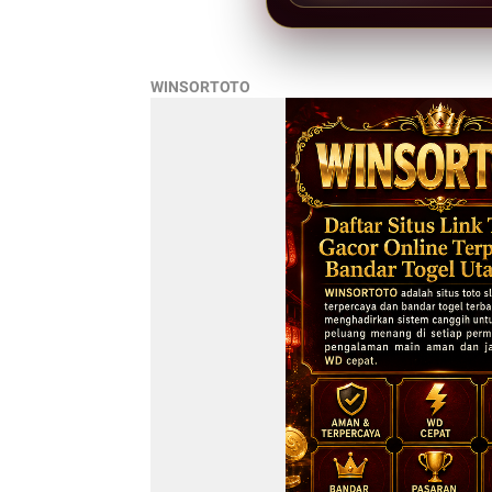
WINSORTOTO