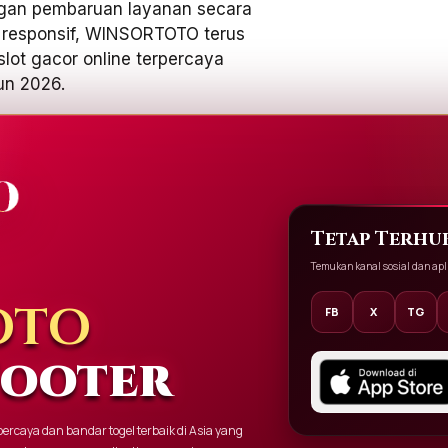
engan pembaruan layanan secara
 responsif, WINSORTOTO terus
 slot gacor online terpercaya
un 2026.
Tetap Terhu
Temukan kanal sosial dan apli
OTO
FB
X
TG
Footer
percaya dan bandar togel terbaik di Asia yang