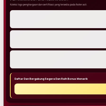
Koleksi logo penghargaan dan sertifikasi yang tersedia pada footer asli.
Daftar Dan Bergabung Segera Dan Raih Bonus Menarik