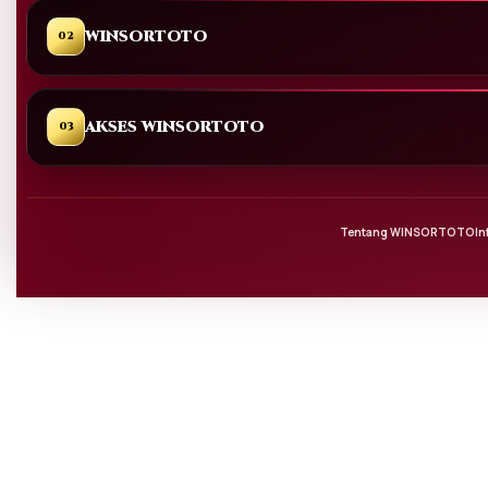
WINSORTOTO
02
WINSORTOTO
AKSES WINSORTOTO
03
Situs Toto
Toto Slot
Login WINSORTOTO
Slot Gacor
Daftar WINSORTOTO
Tentang WINSORTOTO
In
Slot Gacor Hari Ini
Link Alternatif
Toto Togel
Informasi WINSORTOTO
Toto
Panduan Akses
RTP Live
Pusat Bantuan