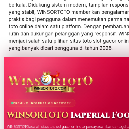
berkala. Didukung sistem modern, tampilan responsi
yang stabil, WINSORTOTO memberikan pengalaman
praktis bagi pengguna dalam menemukan permaina
toto online dalam satu platform. Dengan pembarua
rutin dan dukungan pelanggan yang responsif, WI
menjadi salah satu pilihan situs toto slot gacor onli
yang banyak dicari pengguna di tahun 2026.
PREMIUM INFORMATION NETWORK
WINSORTOTO
Imperial Fo
WINSORTOTO adalah situs toto slot gacor online terpercaya dan bandar togel 