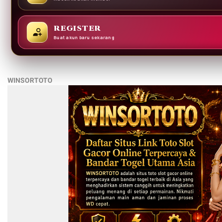
REGISTER
Buat akun baru sekarang
WINSORTOTO