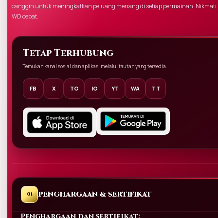
canggih untuk meningkatkan peluang menang di setiap permainan. Nikmat
WD cepat.
Tetap Terhubung
Temukan kanal sosial dan aplikasi melalui tautan yang tersedia.
FB
X
TG
IG
YT
WA
TT
PENGHARGAAN & SERTIFIKAT
01
Penghargaan dan sertifikat: